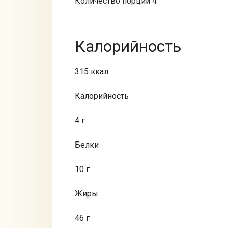
Количество порций 4
Калорийность
315 ккал
Калорийность
4 г
Белки
10 г
Жиры
46 г