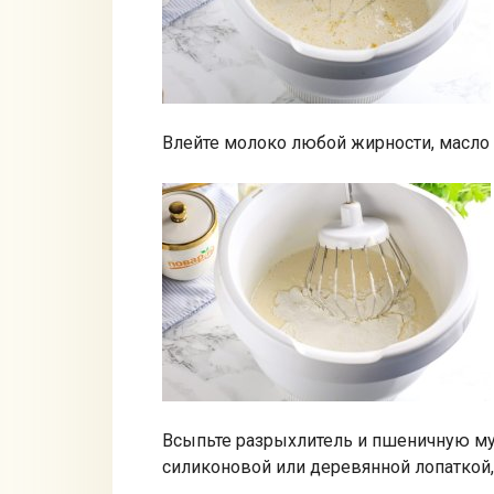
Влейте молоко любой жирности, масло 
Всыпьте разрыхлитель и пшеничную мук
силиконовой или деревянной лопаткой, 