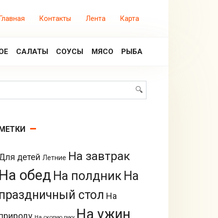
Главная
Контакты
Лента
Карта
ОЕ
САЛАТЫ
СОУСЫ
МЯСО
РЫБА
Поиск:
МЕТКИ
На завтрак
Для детей
Летние
На обед
На полдник
На
праздничный стол
На
На ужин
природу
На скорую руку