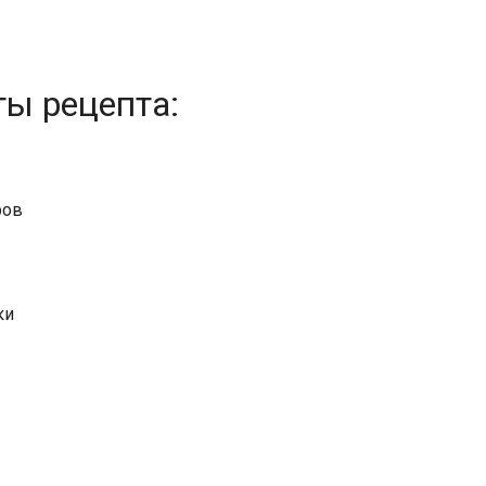
ты рецепта:
ров
ки