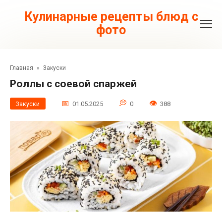
Перейти
к
Кулинарные рецепты блюд с
контенту
фото
Главная
»
Закуски
Роллы с соевой спаржей
Закуски
01.05.2025
0
388