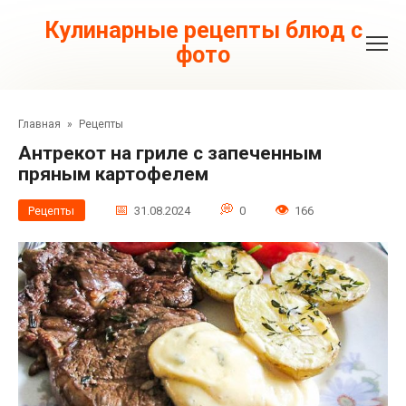
Перейти
к
Кулинарные рецепты блюд с
контенту
фото
Главная
»
Рецепты
Антрекот на гриле с запеченным
пряным картофелем
Рецепты
31.08.2024
0
166