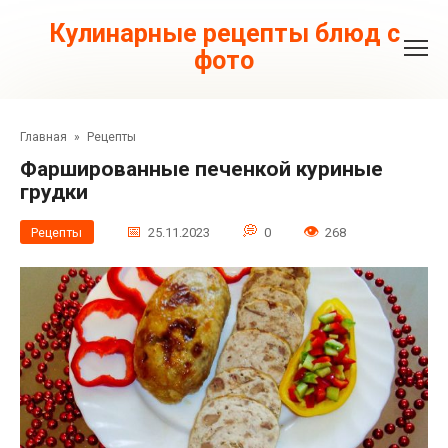
Перейти
к
Кулинарные рецепты блюд с
контенту
фото
Главная
»
Рецепты
Фаршированные печенкой куриные
грудки
Рецепты
25.11.2023
0
268