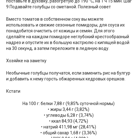
поставьте в духовку, разогретую до 190 °С, на 1 ч 15 мин. Шаг
9 Подавайте голубцы со сметаной. Полезный совет
Вместо томатов в собственном соку вы можете
использовать и свежие сезонные помидоры, для соуса их
понадобится очистить от кожицы и семян. Для этого
сделайте на каждом помидоре неглубокий крестообразный
надрез и опустите их в большую кастрюлю с кипящей водой
на 30 секунд, а затем переложите в ледяную воду.
Хозяйке на заметку
Необычные голубцы получатся, если заменить рис на булгур
и добавить к нему горсть обжаренных кедровых орешков.
Кстати
На 100 г: белки 7,88 г (9,85% суточной нормы)
• жиры 3,44 г (3,82%)
• углеводы 6,28 г (3,74%)
• ккал 84,93 (4,72%)
• натрий 411,98 мг (28,41%)
• общий сахар 1,68 г (3,36%)