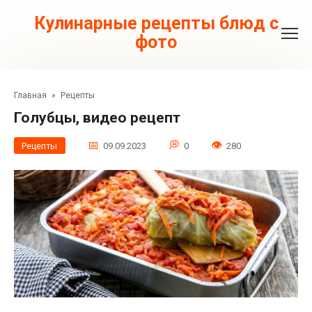
Перейти
к
Кулинарные рецепты блюд с
контенту
фото
Главная
»
Рецепты
Голубцы, видео рецепт
Рецепты
09.09.2023
0
280