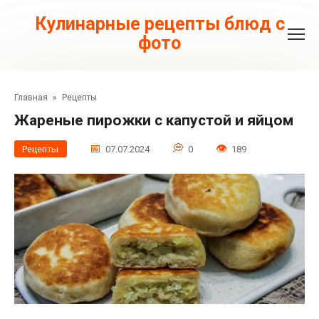
Перейти
к
Кулинарные рецепты блюд с
контенту
фото
Главная
»
Рецепты
Жареные пирожки с капустой и яйцом
Рецепты
07.07.2024
0
189