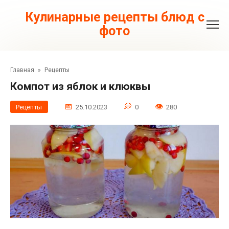
Перейти
к
Кулинарные рецепты блюд с
контенту
фото
Главная
»
Рецепты
Компот из яблок и клюквы
Рецепты
25.10.2023
0
280