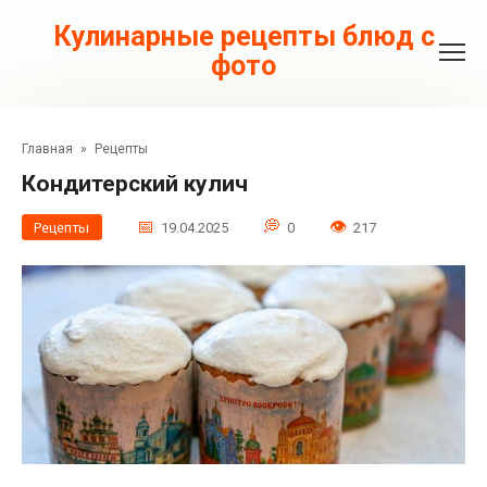
Перейти
к
Кулинарные рецепты блюд с
контенту
фото
Главная
»
Рецепты
Кондитерский кулич
Рецепты
19.04.2025
0
217