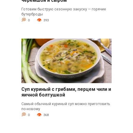
черемшой и сыром
Готовим быструю сезонную закуску — горячие
бутерброды
0
393
Суп куриный с грибами, перцем чили и
яичной болтушкой
Самый обычный куриный суп можно приготовить
по-новому
0
368