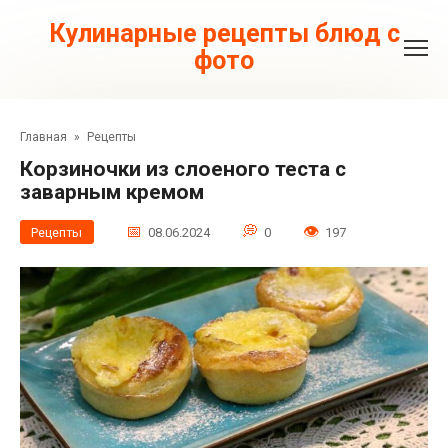
Перейти
к
Кулинарные рецепты блюд с
контенту
фото
Главная
»
Рецепты
Корзиночки из слоеного теста с
заварным кремом
Рецепты
08.06.2024
0
197