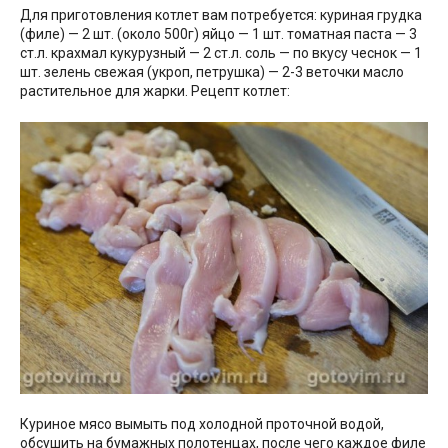
Для приготовления котлет вам потребуется: куриная грудка
(филе) — 2 шт. (около 500г) яйцо — 1 шт. томатная паста — 3
ст.л. крахмал кукурузный — 2 ст.л. соль — по вкусу чеснок — 1
шт. зелень свежая (укроп, петрушка) — 2-3 веточки масло
растительное для жарки. Рецепт котлет:
Куриное мясо вымыть под холодной проточной водой,
обсушить на бумажных полотенцах, после чего каждое филе