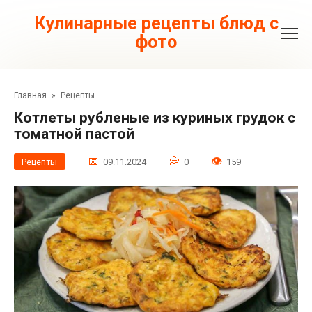
Перейти
к
Кулинарные рецепты блюд с
контенту
фото
Главная
»
Рецепты
Котлеты рубленые из куриных грудок с
томатной пастой
Рецепты
09.11.2024
0
159