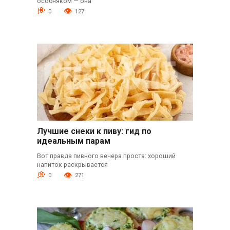
особняком — она
0
127
Лучшие снеки к пиву: гид по
идеальным парам
Вот правда пивного вечера проста: хороший
напиток раскрывается
0
271