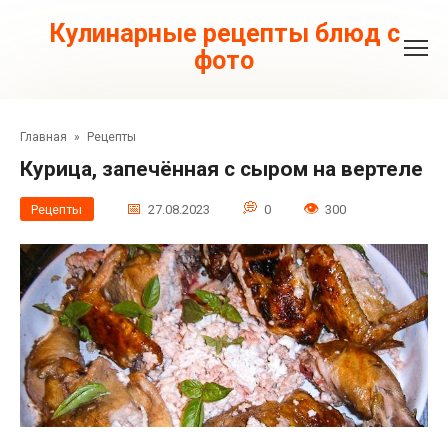
Перейти
к
Кулинарные рецепты блюд с
контенту
фото
Главная
»
Рецепты
Курица, запечённая с сыром на вертеле
Рецепты
27.08.2023
0
300