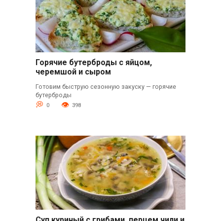
Горячие бутерброды с яйцом,
черемшой и сыром
Готовим быструю сезонную закуску — горячие
бутерброды
0
398
Суп куриный с грибами, перцем чили и