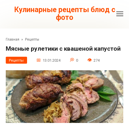
Перейти
к
Кулинарные рецепты блюд с
контенту
фото
Главная
»
Рецепты
Мясные рулетики с квашеной капустой
Рецепты
13.01.2024
0
274