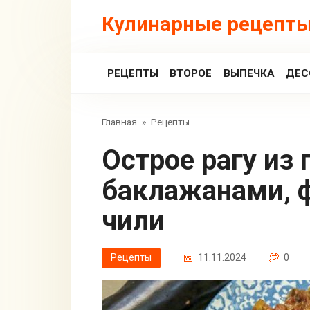
Перейти
Кулинарные рецепты
к
контенту
РЕЦЕПТЫ
ВТОРОЕ
ВЫПЕЧКА
ДЕС
Главная
»
Рецепты
Острое рагу из говядина с
баклажанами, 
чили
Рецепты
11.11.2024
0