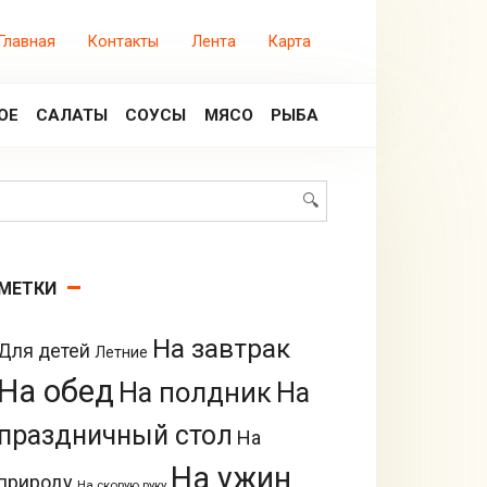
Главная
Контакты
Лента
Карта
ОЕ
САЛАТЫ
СОУСЫ
МЯСО
РЫБА
Поиск:
МЕТКИ
На завтрак
Для детей
Летние
На обед
На полдник
На
праздничный стол
На
На ужин
природу
На скорую руку