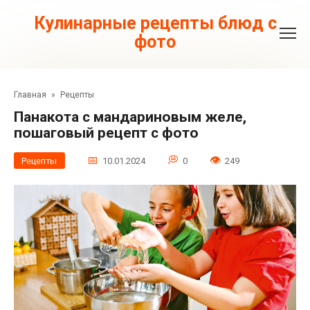
Перейти
к
Кулинарные рецепты блюд с
контенту
фото
Главная
»
Рецепты
Панакота с мандариновым желе,
пошаговый рецепт с фото
Рецепты
10.01.2024
0
249