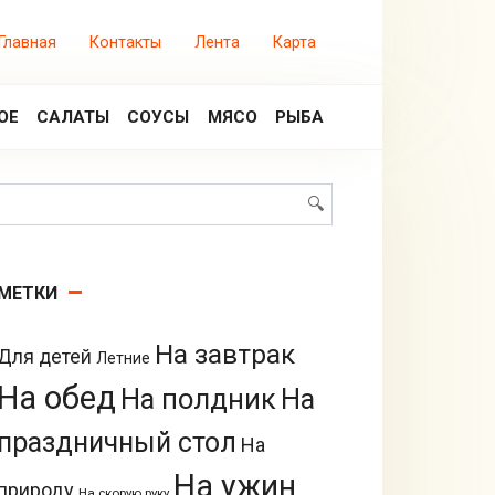
Главная
Контакты
Лента
Карта
ОЕ
САЛАТЫ
СОУСЫ
МЯСО
РЫБА
Поиск:
МЕТКИ
На завтрак
Для детей
Летние
На обед
На полдник
На
праздничный стол
На
На ужин
природу
На скорую руку