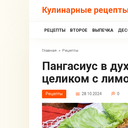
Перейти
Кулинарные рецепты
к
контенту
РЕЦЕПТЫ
ВТОРОЕ
ВЫПЕЧКА
ДЕС
Главная
»
Рецепты
Пангасиус в духовке, запеченный
целиком с лим
Рецепты
28.10.2024
0