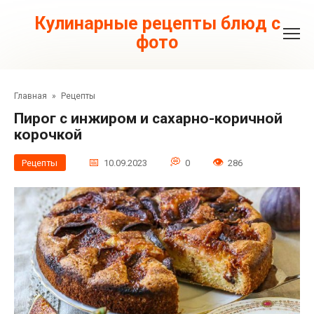
Перейти
к
Кулинарные рецепты блюд с
контенту
фото
Главная
»
Рецепты
Пирог с инжиром и сахарно-коричной
корочкой
Рецепты
10.09.2023
0
286