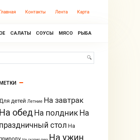
Главная
Контакты
Лента
Карта
ОЕ
САЛАТЫ
СОУСЫ
МЯСО
РЫБА
Поиск:
МЕТКИ
На завтрак
Для детей
Летние
На обед
На полдник
На
праздничный стол
На
На ужин
природу
На скорую руку