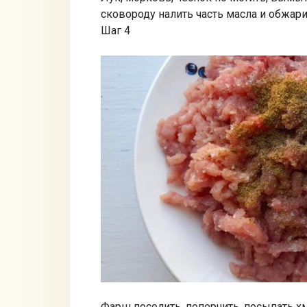
сковороду налить часть масла и обжари
Шаг 4
Фарш посолить, поперчить, посыпать 