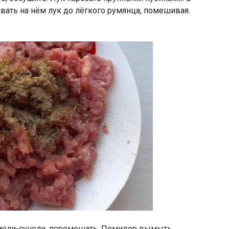
вать на нём лук до лёгкого румянца, помешивая.
хмели-сунели, перемешать. Помидор вымыть,