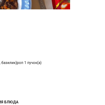
 базилик)роп 1 пучок(а)
ИЯ БЛЮДА