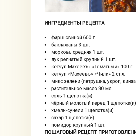
ИНГРЕДИЕНТЫ РЕЦЕПТА
фарш свиной 600 г
баклажаны 3 шт.
морковь средняя 1 шт.
лук репчатый крупный 1 шт.
кетчуп Махеевъ» «Томатный» 100 г
кетчуп «Махеевъ» «Чили» 2 ст.л.
микс зелени (петрушка, укроп, кинза,
растительное масло 80 мл
соль 1 щепотка(и)
чёрный молотый перец 1 щепотка(и)
хмели-сунели 1 щепотка(и)
сахар 1 щепотка(и)
помидор крупный 1 шт.
ПОШАГОВЫЙ РЕЦЕПТ ПРИГОТОВЛЕН