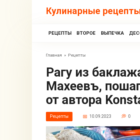
Перейти
Кулинарные рецепты
к
контенту
РЕЦЕПТЫ
ВТОРОЕ
ВЫПЕЧКА
ДЕС
Главная
»
Рецепты
Рагу из баклажанов с фаршем
Махеевъ, пошаг
от автора Konst
Рецепты
10.09.2023
0