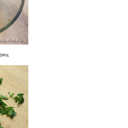
урец.