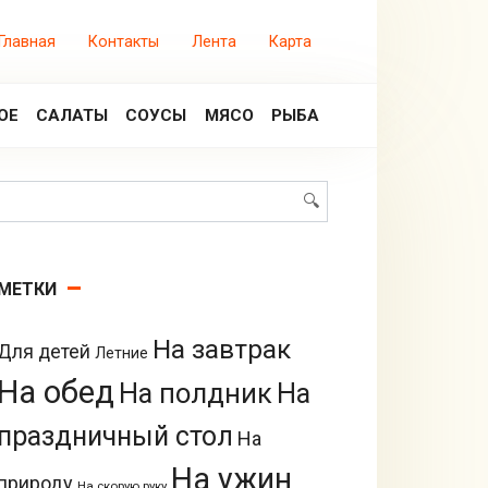
Главная
Контакты
Лента
Карта
ОЕ
САЛАТЫ
СОУСЫ
МЯСО
РЫБА
Поиск:
МЕТКИ
На завтрак
Для детей
Летние
На обед
На полдник
На
праздничный стол
На
На ужин
природу
На скорую руку