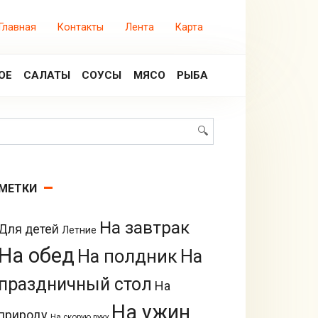
Главная
Контакты
Лента
Карта
ОЕ
САЛАТЫ
СОУСЫ
МЯСО
РЫБА
Поиск:
МЕТКИ
На завтрак
Для детей
Летние
На обед
На полдник
На
праздничный стол
На
На ужин
природу
На скорую руку