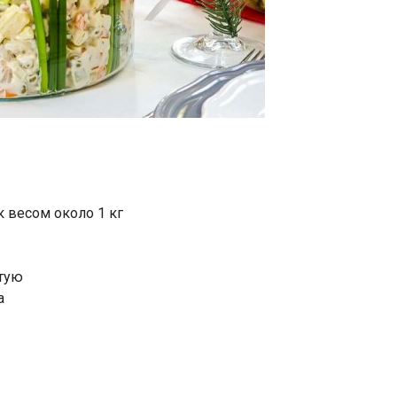
 весом около 1 кг
утую
а