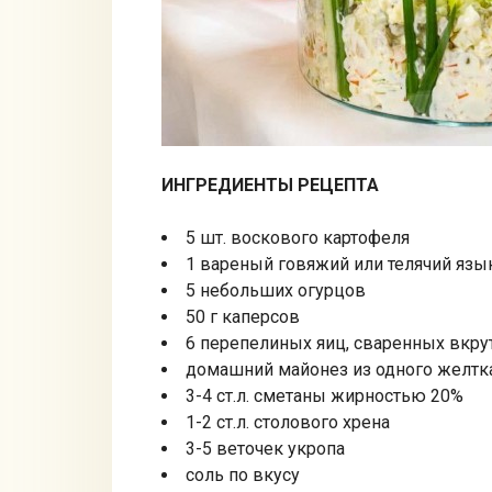
ИНГРЕДИЕНТЫ РЕЦЕПТА
5 шт. воскового картофеля
1 вареный говяжий или телячий язык
5 небольших огурцов
50 г каперсов
6 перепелиных яиц, сваренных вкр
домашний майонез из одного желтк
3-4 ст.л. сметаны жирностью 20%
1-2 ст.л. столового хрена
3-5 веточек укропа
соль по вкусу