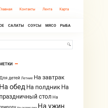
Главная
Контакты
Лента
Карта
ОЕ
САЛАТЫ
СОУСЫ
МЯСО
РЫБА
Поиск:
МЕТКИ
На завтрак
Для детей
Летние
На обед
На полдник
На
праздничный стол
На
На ужин
природу
На скорую руку