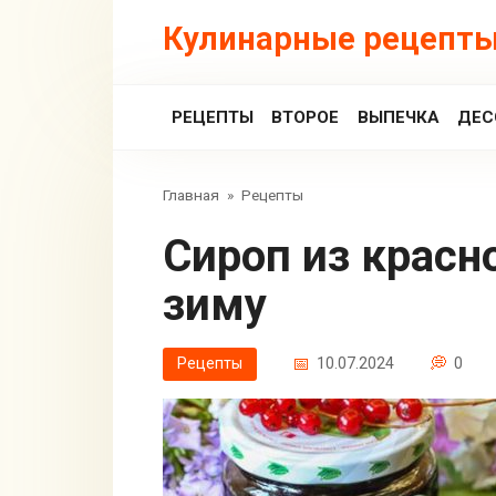
Перейти
Кулинарные рецепты
к
контенту
РЕЦЕПТЫ
ВТОРОЕ
ВЫПЕЧКА
ДЕС
Главная
»
Рецепты
Сироп из красной смородины на
зиму
Рецепты
10.07.2024
0