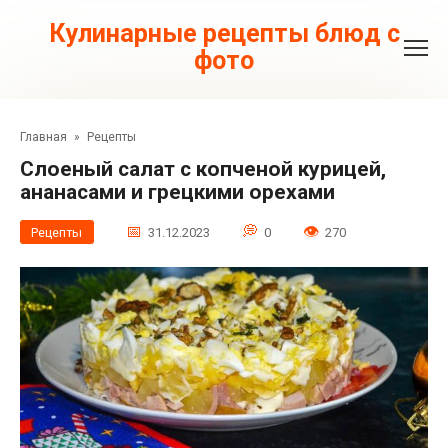
Перейти
к
Кулинарные рецепты блюд с
контенту
фото
Главная
»
Рецепты
Слоеный салат с копченой курицей,
ананасами и грецкими орехами
Рецепты
31.12.2023
0
270