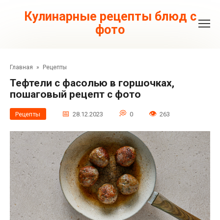
Перейти
к
Кулинарные рецепты блюд с
контенту
фото
Главная
»
Рецепты
Тефтели с фасолью в горшочках,
пошаговый рецепт с фото
Рецепты
28.12.2023
0
263