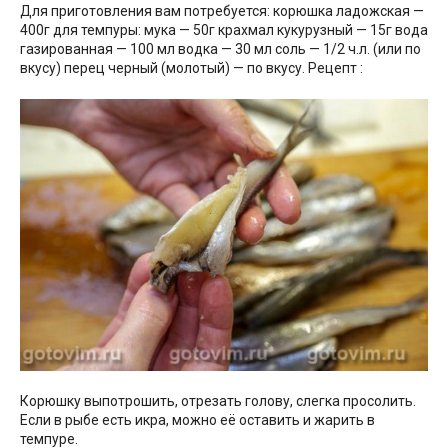
Для приготовления вам потребуется: корюшка ладожская —
400г для темпуры: мука — 50г крахмал кукурузный — 15г вода
газированная — 100 мл водка — 30 мл соль — 1/2 ч.л. (или по
вкусу) перец черный (молотый) — по вкусу. Рецепт :
Корюшку выпотрошить, отрезать голову, слегка просолить.
Если в рыбе есть икра, можно её оставить и жарить в
темпуре.