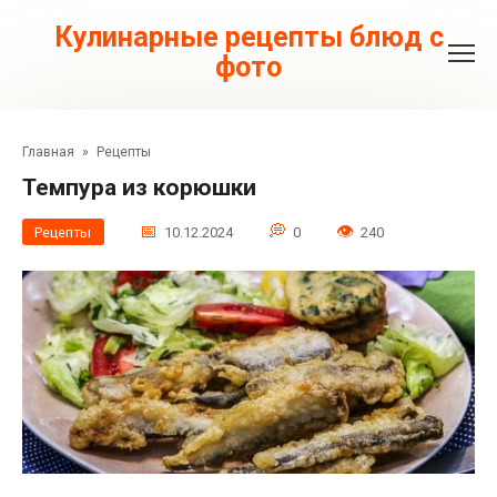
Перейти
к
Кулинарные рецепты блюд с
контенту
фото
Главная
»
Рецепты
Темпура из корюшки
Рецепты
10.12.2024
0
240