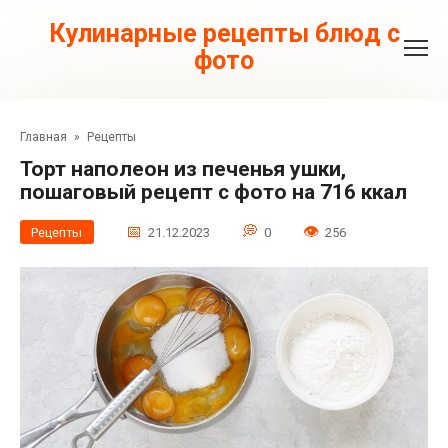
Перейти
к
Кулинарные рецепты блюд с
контенту
фото
Главная
»
Рецепты
Торт наполеон из печенья ушки,
пошаговый рецепт с фото на 716 ккал
Рецепты
21.12.2023
0
256