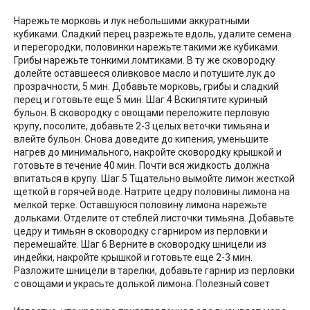
Нарежьте морковь и лук небольшими аккуратными
кубиками. Сладкий перец разрежьте вдоль, удалите семена
и перегородки, половинки нарежьте такими же кубиками.
Грибы нарежьте тонкими ломтиками. В ту же сковородку
долейте оставшееся оливковое масло и потушите лук до
прозрачности, 5 мин. Добавьте морковь, грибы и сладкий
перец и готовьте еще 5 мин. Шаг 4 Вскипятите куриный
бульон. В сковородку с овощами переложите перловую
крупу, посолите, добавьте 2-3 целых веточки тимьяна и
влейте бульон. Снова доведите до кипения, уменьшите
нагрев до минимального, накройте сковородку крышкой и
готовьте в течение 40 мин. Почти вся жидкость должна
впитаться в крупу. Шаг 5 Тщательно вымойте лимон жесткой
щеткой в горячей воде. Натрите цедру половины лимона на
мелкой терке. Оставшуюся половину лимона нарежьте
дольками. Отделите от стеблей листочки тимьяна. Добавьте
цедру и тимьян в сковородку с гарниром из перловки и
перемешайте. Шаг 6 Верните в сковородку шницели из
индейки, накройте крышкой и готовьте еще 2-3 мин.
Разложите шницели в тарелки, добавьте гарнир из перловки
с овощами и украсьте долькой лимона. Полезный совет