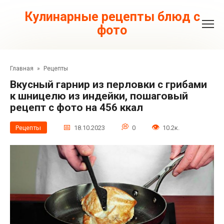
Перейти
к
Кулинарные рецепты блюд с
контенту
фото
Главная
»
Рецепты
Вкусный гарнир из перловки с грибами
к шницелю из индейки, пошаговый
рецепт с фото на 456 ккал
Рецепты
18.10.2023
0
10.2к.