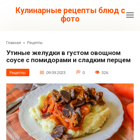
Перейти
к
Кулинарные рецепты блюд с
контенту
фото
Главная
»
Рецепты
Утиные желудки в густом овощном
соусе с помидорами и сладким перцем
Рецепты
09.09.2023
0
326