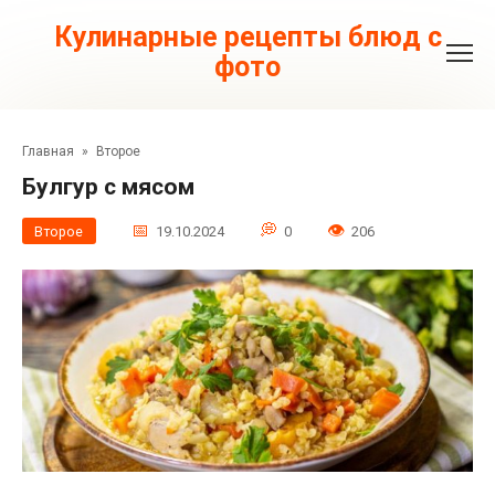
Перейти
к
Кулинарные рецепты блюд с
контенту
фото
Главная
»
Второе
Булгур с мясом
Второе
19.10.2024
0
206