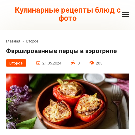
Перейти
к
Кулинарные рецепты блюд с
контенту
фото
Главная
»
Второе
Фаршированные перцы в аэрогриле
Второе
21.05.2024
0
205