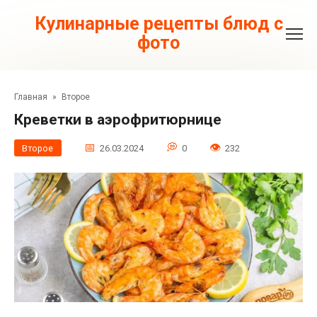
Перейти
к
Кулинарные рецепты блюд с
контенту
фото
Главная
»
Второе
Креветки в аэрофритюрнице
Второе
26.03.2024
0
232