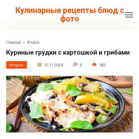
Перейти
к
Кулинарные рецепты блюд с
контенту
фото
Главная
»
Второе
Куриные грудки с картошкой и грибами
Второе
15.11.2024
0
185