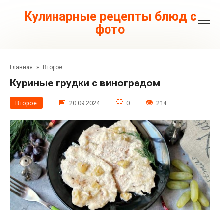
Перейти
к
Кулинарные рецепты блюд с
контенту
фото
Главная
»
Второе
Куриные грудки с виноградом
Второе
20.09.2024
0
214