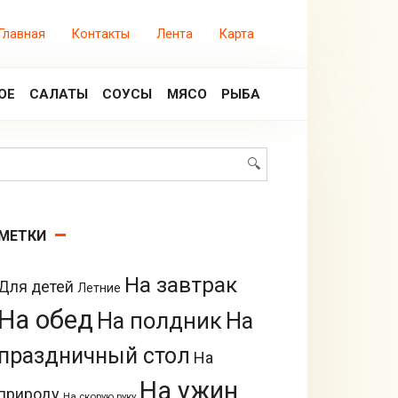
Главная
Контакты
Лента
Карта
ОЕ
САЛАТЫ
СОУСЫ
МЯСО
РЫБА
Поиск:
МЕТКИ
На завтрак
Для детей
Летние
На обед
На полдник
На
праздничный стол
На
На ужин
природу
На скорую руку