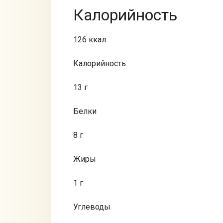
Калорийность
126 ккал
Калорийность
13 г
Белки
8 г
Жиры
1 г
Углеводы