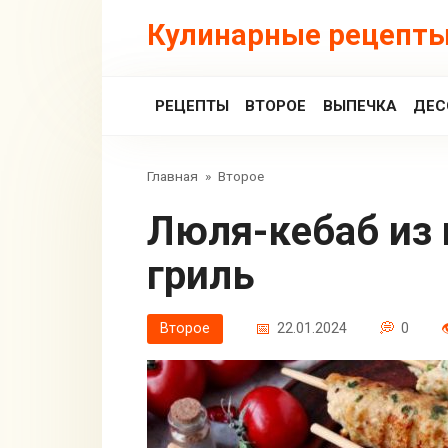
Перейти
Кулинарные рецепты
к
контенту
РЕЦЕПТЫ
ВТОРОЕ
ВЫПЕЧКА
ДЕС
Главная
»
Второе
Люля-кебаб из щуки на сковороде-
гриль
Второе
22.01.2024
0