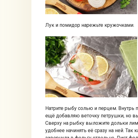
Лук и помидор нарежьте кружочками.
Натрите рыбу солью и перцем. Внутрь 
ещё добавляю веточку петрушки, но в
Сверху на рыбку выложите дольки лимо
удобнее начинять её сразу на ней. Так 
завернула в фольгу отдельно. Лист фо