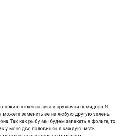
положите колечки лука и кружочки помидора. Я
ы можете заменить её на любую другую зелень.
на. Так как рыбу мы будем запекать в фольге, то
как у меня две половинки, я каждую часть
льги смажьте растительным маслом.