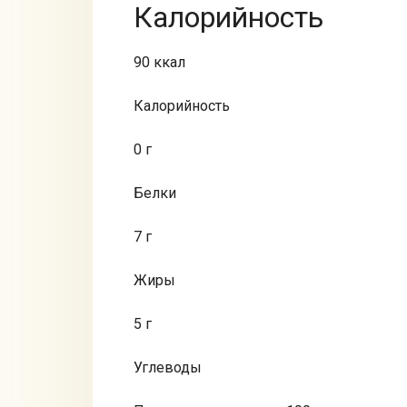
Калорийность
90 ккал
Калорийность
0 г
Белки
7 г
Жиры
5 г
Углеводы