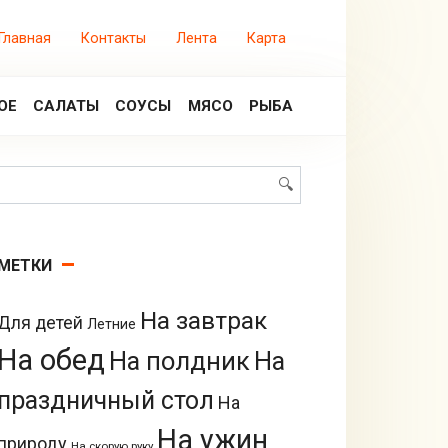
Главная
Контакты
Лента
Карта
ОЕ
САЛАТЫ
СОУСЫ
МЯСО
РЫБА
Поиск:
МЕТКИ
На завтрак
Для детей
Летние
На обед
На полдник
На
праздничный стол
На
На ужин
природу
На скорую руку