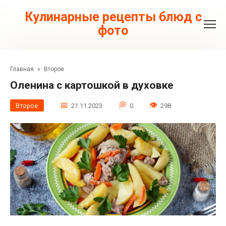
Перейти
к
Кулинарные рецепты блюд с
контенту
фото
Главная
»
Второе
Оленина с картошкой в духовке
Второе
21.11.2023
0
298