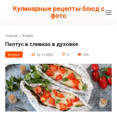
Перейти
к
Кулинарные рецепты блюд с
контенту
фото
Главная
»
Второе
Палтус в сливках в духовке
Второе
22.11.2023
0
295