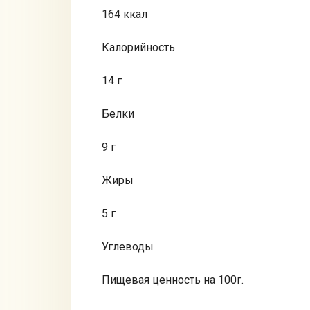
164 ккал
Калорийность
14 г
Белки
9 г
Жиры
5 г
Углеводы
Пищевая ценность на 100г.