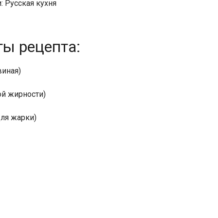
: Русская кухня
ты рецепта:
виная)
й жирности)
для жарки)