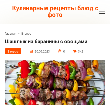
Перейти
к
Кулинарные рецепты блюд с
контенту
фото
Главная
»
Второе
Шашлык из баранины с овощами
Второе
20.09.2023
0
342