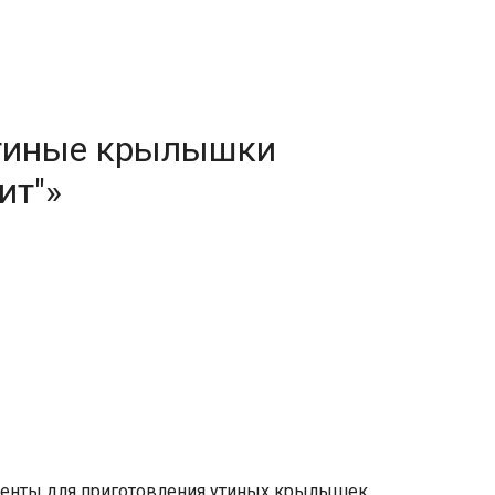
Утиные крылышки
ит"»
иенты для приготовления утиных крылышек