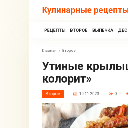
Перейти
Кулинарные рецепты
к
контенту
РЕЦЕПТЫ
ВТОРОЕ
ВЫПЕЧКА
ДЕС
Главная
»
Второе
Утиные крылышки «Вьетнамский
колорит»
Второе
19.11.2023
0