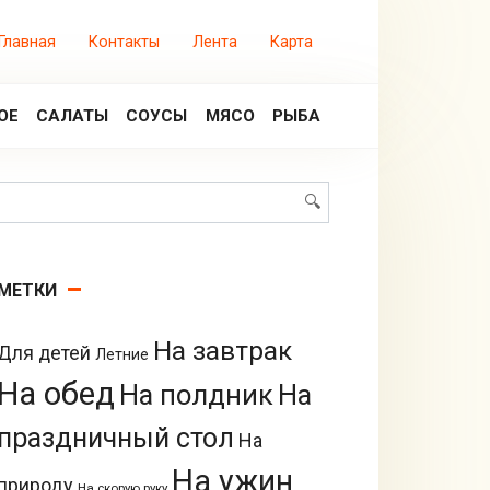
Главная
Контакты
Лента
Карта
ОЕ
САЛАТЫ
СОУСЫ
МЯСО
РЫБА
Поиск:
МЕТКИ
На завтрак
Для детей
Летние
На обед
На полдник
На
праздничный стол
На
На ужин
природу
На скорую руку