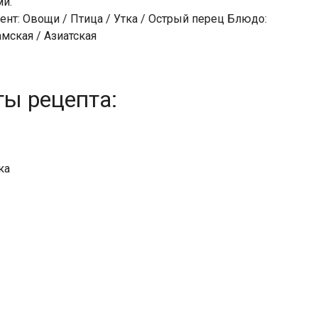
и.
ент: Овощи / Птица / Утка / Острый перец Блюдо:
мская / Азиатская
ты рецепта:
ка