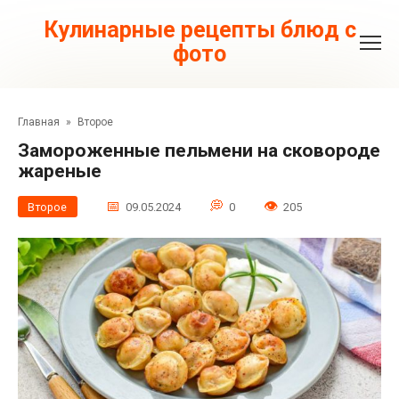
Перейти
к
Кулинарные рецепты блюд с
контенту
фото
Главная
»
Второе
Замороженные пельмени на сковороде
жареные
Второе
09.05.2024
0
205