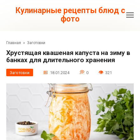
Перейти
к
Кулинарные рецепты блюд с
контенту
фото
Главная
»
Заготовки
Хрустящая квашеная капуста на зиму в
банках для длительного хранения
Заготовки
18.01.2024
0
321