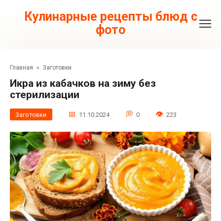
Перейти
к
Кулинарные рецепты блюд с
контенту
фото
Главная
»
Заготовки
Икра из кабачков на зиму без
стерилизации
Заготовки
11.10.2024
0
223