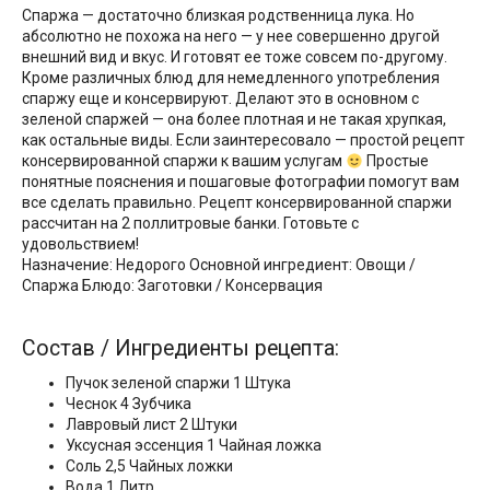
Спаржа — достаточно близкая родственница лука. Но
абсолютно не похожа на него — у нее совершенно другой
внешний вид и вкус. И готовят ее тоже совсем по-другому.
Кроме различных блюд для немедленного употребления
спаржу еще и консервируют. Делают это в основном с
зеленой спаржей — она более плотная и не такая хрупкая,
как остальные виды. Если заинтересовало — простой рецепт
консервированной спаржи к вашим услугам
Простые
понятные пояснения и пошаговые фотографии помогут вам
все сделать правильно. Рецепт консервированной спаржи
рассчитан на 2 поллитровые банки. Готовьте с
удовольствием!
Назначение: Недорого Основной ингредиент: Овощи /
Спаржа Блюдо: Заготовки / Консервация
Состав / Ингредиенты рецепта:
Пучок зеленой спаржи 1 Штука
Чеснок 4 Зубчика
Лавровый лист 2 Штуки
Уксусная эссенция 1 Чайная ложка
Соль 2,5 Чайных ложки
Вода 1 Литр