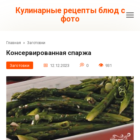
Перейти
к
Кулинарные рецепты блюд с
контенту
фото
Главная
»
Заготовки
Консервированная спаржа
Заготовки
12.12.2023
0
931