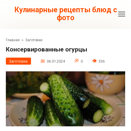
Перейти
к
Кулинарные рецепты блюд с
контенту
фото
Главная
»
Заготовки
Консервированные огурцы
Заготовки
06.01.2024
0
336