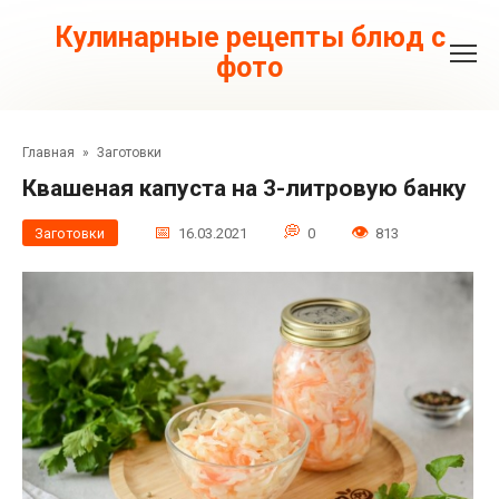
Перейти
к
Кулинарные рецепты блюд с
контенту
фото
Главная
»
Заготовки
Квашеная капуста на 3-литровую банку
Заготовки
16.03.2021
0
813