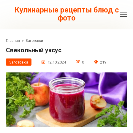
Перейти
к
Кулинарные рецепты блюд с
контенту
фото
Главная
»
Заготовки
Свекольный уксус
Заготовки
12.10.2024
0
219