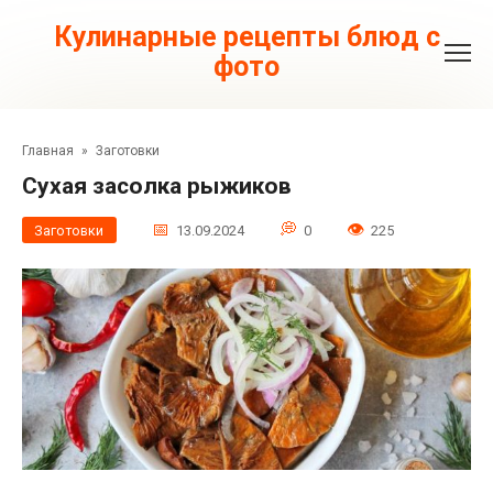
Перейти
к
Кулинарные рецепты блюд с
контенту
фото
Главная
»
Заготовки
Сухая засолка рыжиков
Заготовки
13.09.2024
0
225