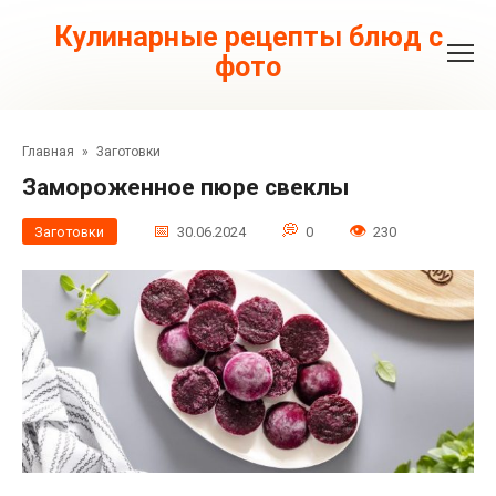
Перейти
к
Кулинарные рецепты блюд с
контенту
фото
Главная
»
Заготовки
Замороженное пюре свеклы
Заготовки
30.06.2024
0
230