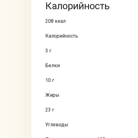
Калорийность
208 ккал
Калорийность
3 г
Белки
10 г
Жиры
23 г
Углеводы