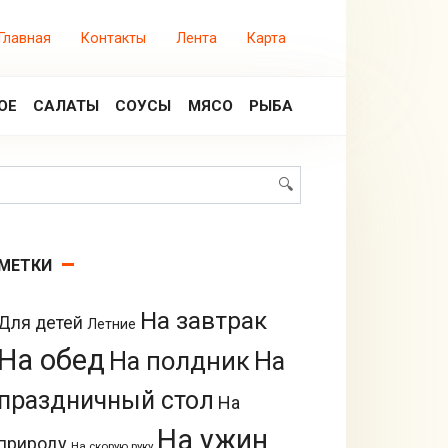
Главная
Контакты
Лента
Карта
ОЕ
САЛАТЫ
СОУСЫ
МЯСО
РЫБА
Поиск:
МЕТКИ
На завтрак
Для детей
Летние
На обед
На полдник
На
праздничный стол
На
На ужин
природу
На скорую руку