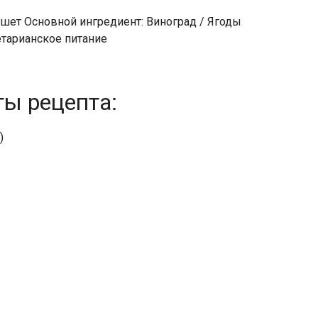
ршет Основной ингредиент: Виноград / Ягоды
етарианское питание
ты рецепта:
)