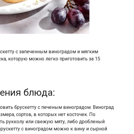
скетту с запеченным виноградом и мягким
ска, которую можно легко приготовить за 15
ления блюда:
товить брускетту с печеным виноградом. Виноград
мера, сортов, в которых нет косточек. По
ь рукколу или свежую мяту, либо дробленый
брускетту с виноградом можно к вину и сырной