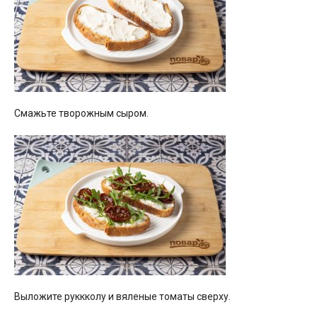
Смажьте творожным сыром.
Выложите руккколу и вяленые томаты сверху.