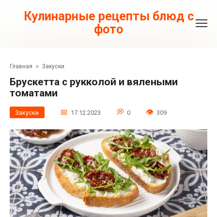
Перейти
к
Кулинарные рецепты блюд с
контенту
фото
Главная
»
Закуски
Брускетта с рукколой и вялеными
томатами
Закуски
17.12.2023
0
309