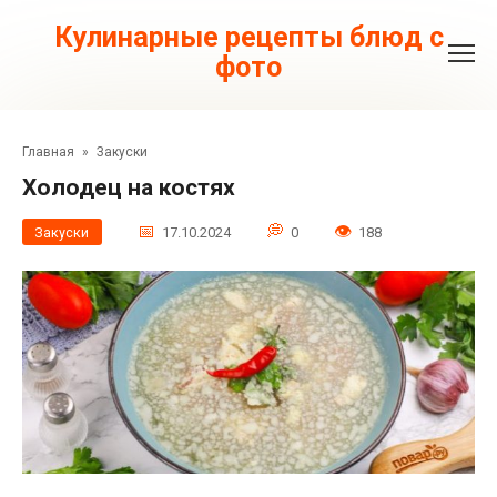
Перейти
к
Кулинарные рецепты блюд с
контенту
фото
Главная
»
Закуски
Холодец на костях
Закуски
17.10.2024
0
188